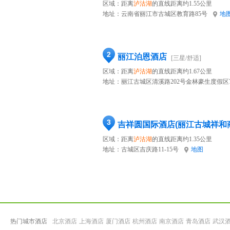
区域：距离
泸沽湖
的直线距离约1.55公里
地址：
云南省丽江市古城区教育路85号
地
2
丽江泊恩酒店
[三星/舒适]
区域：距离
泸沽湖
的直线距离约1.67公里
地址：
丽江古城区清溪路202号金林豪生度假区
3
吉祥圆国际酒店(丽江古城祥和
区域：距离
泸沽湖
的直线距离约1.35公里
地址：
古城区吉庆路11-15号
地图
热门城市酒店
北京酒店
上海酒店
厦门酒店
杭州酒店
南京酒店
青岛酒店
武汉