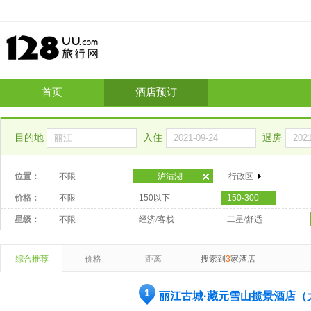
首页
酒店预订
目的地
入住
退房
位置：
不限
泸沽湖
行政区
价格：
不限
150以下
150-300
星级：
不限
经济/客栈
二星/舒适
综合推荐
价格
距离
搜索到
3
家酒店
1
丽江古城·藏元雪山揽景酒店（