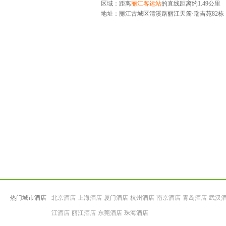
区域：距离
丽江客运站
的直线距离约1.49公里
地址：
丽江古城区清溪路丽江天麓·瑞吉苑82栋
热门城市酒店
北京酒店
上海酒店
厦门酒店
杭州酒店
南京酒店
青岛酒店
武汉
江酒店
丽江酒店
东莞酒店
珠海酒店