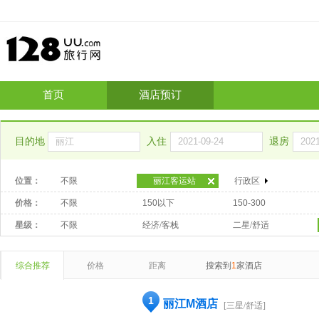
首页
酒店预订
目的地
入住
退房
位置：
不限
丽江客运站
行政区
价格：
不限
150以下
150-300
星级：
不限
经济/客栈
二星/舒适
综合推荐
价格
距离
搜索到
1
家酒店
1
丽江M酒店
[三星/舒适]