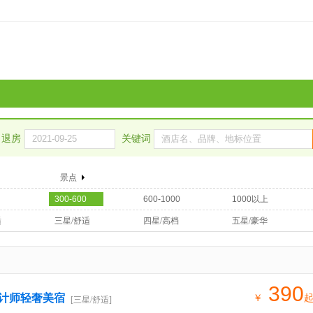
退房
关键词
景点
300-600
600-1000
1000以上
适
三星/舒适
四星/高档
五星/豪华
390
计师轻奢美宿
￥
[三星/舒适]