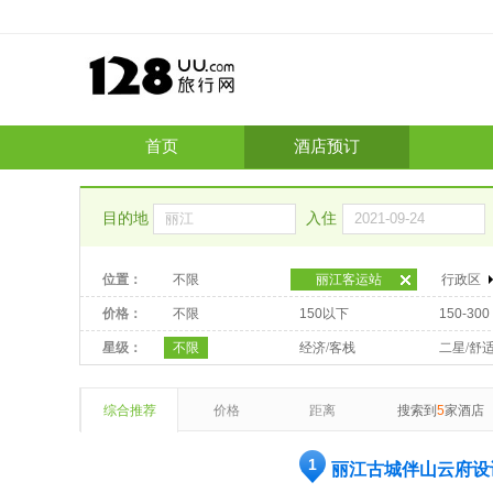
首页
酒店预订
目的地
入住
位置：
不限
丽江客运站
行政区
价格：
不限
150以下
150-300
星级：
不限
经济/客栈
二星/舒
综合推荐
价格
距离
搜索到
5
家酒店
1
丽江古城伴山云府设