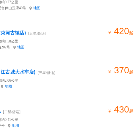
约0.77公里
台伴山云府40号
地图
420
束河古镇店)
￥
[五星/豪华]
约1.58公里
202号
地图
370
丽江古城大水车店)
￥
[三星/舒适]
约2.06公里
地图
430
忆
￥
[二星/舒适]
约0.41公里
7号
地图