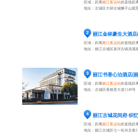
区域：距离
丽江客运站
的直线距离
地址：
古城区大研古城狮子山观景
2
丽江金林豪生大酒店(
区域：距离
丽江客运站
的直线距离
地址：
丽江古城区束河古镇清溪路
3
丽江书香心泊酒店(
区域：距离
丽江客运站
的直线距离
地址：
古城区香格里大道1149号
4
丽江古城花间府·织
区域：距离
丽江客运站
的直线距离
地址：
丽江古城区七一街兴文巷1