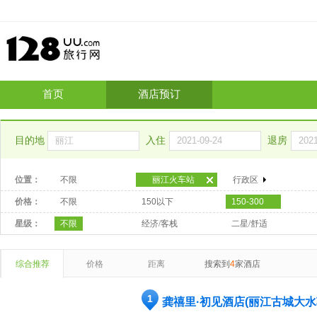
首页
酒店预订
目的地
入住
退房
位置：
不限
丽江火车站
行政区
价格：
不限
150以下
150-300
星级：
不限
经济/客栈
二星/舒适
综合推荐
价格
距离
搜索到
4
家酒店
1
龚禧里·初见酒店(丽江古城大水