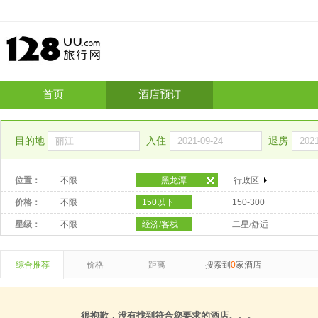
首页
酒店预订
目的地
入住
退房
位置：
不限
黑龙潭
行政区
价格：
不限
150以下
150-300
星级：
不限
经济/客栈
二星/舒适
综合推荐
价格
距离
搜索到
0
家酒店
很抱歉，没有找到符合您要求的酒店。。。