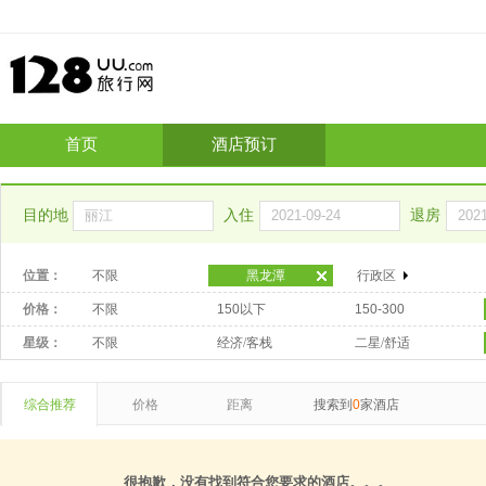
首页
酒店预订
目的地
入住
退房
位置：
不限
黑龙潭
行政区
价格：
不限
150以下
150-300
星级：
不限
经济/客栈
二星/舒适
综合推荐
价格
距离
搜索到
0
家酒店
很抱歉，没有找到符合您要求的酒店。。。