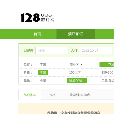
首页
酒店预订
目的地
入住
位置：
不限
商业区
下
价格：
不限
150以下
150-300
星级：
不限
经济/客栈
二星/舒
综合推荐
价格
搜索到
0
家酒店
很抱歉，没有找到符合您要求的酒店。。。