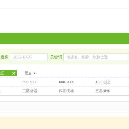
退房
关键词
城区
景点
300-600
600-1000
1000以上
适
三星/舒适
四星/高档
五星/豪华