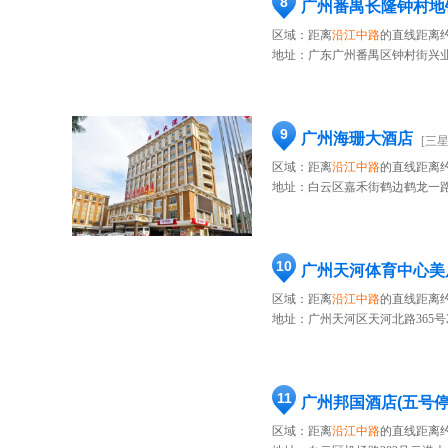
8
广州番禺长隆钟村地
区域：距离
沿江中路
的直线距离约
地址：
广东广州番禺区钟村街兴业
9
广州海珊大酒店
[三星
区域：距离
沿江中路
的直线距离约
地址：
白云区嘉禾街鹤边鹤龙一路36
10
广州天河体育中心美
区域：距离
沿江中路
的直线距离约
地址：
广州天河区天河北路365号20
11
广州邦国酒店(五号
区域：距离
沿江中路
的直线距离约