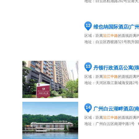
地址：
白云区机场路282号云港大
12
维也纳国际酒店(广
区域：距离
沿江中路
的直线距离约
地址：
白云区西槎路521号凯升国际
13
丹顿行政酒店公寓(珠
区域：距离
沿江中路
的直线距离约
地址：
天河区珠江新城海安路2号
14
广州白云湖畔酒店(
区域：距离
沿江中路
的直线距离约
地址：
广州白云区南湖中路1号