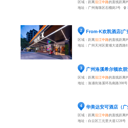
区域：距离
沿江中路
的直线距离约
地址：
广州海珠区石榴岗3号
2
From·K欢凯酒店(
区域：距离
沿江中路
的直线距离约
地址：
广州天河区黄埔大道西路8
3
广州洛溪希尔顿欢朋
区域：距离
沿江中路
的直线距离约
地址：
洛浦街洛溪环岛南路398号
4
华美达安可酒店（广
区域：距离
沿江中路
的直线距离约
地址：
白云区三元里大道1228号