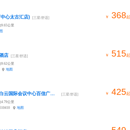
368
育中心太古汇店)
￥
[三星/舒适]
9.65公里
图
515
酒店
￥
[三星/舒适]
9.62公里
地图
425
云麗国际酒店（广州白云国际会议中心百信广场店）
￥
[三星/舒适]
4.79公里
10410
地图