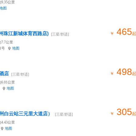
9.35公里
地图
465
广州珠江新城体育西路店)
￥
[三星/舒适]
7.7公里
1号
地图
498
酒店
￥
[三星/舒适]
6.01公里
地图
305
州白云站三元里大道店）
￥
[三星/舒适]
4.43公里
地图