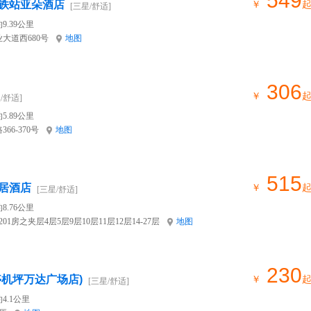
549
铁站亚朵酒店
￥
[三星/舒适]
9.39公里
大道西680号
地图
306
￥
/舒适]
5.89公里
6-370号
地图
515
居酒店
￥
[三星/舒适]
8.76公里
1房之夹层4层5层9层10层11层12层14-27层
地图
230
停机坪万达广场店)
￥
[三星/舒适]
4.1公里