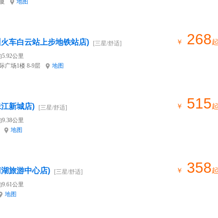
厦
地图
268
州火车白云站上步地铁站店)
￥
[三星/舒适]
5.92公里
广场1楼 8-9层
地图
515
江新城店)
￥
[三星/舒适]
9.38公里
地图
358
南湖旅游中心店)
￥
[三星/舒适]
9.61公里
地图