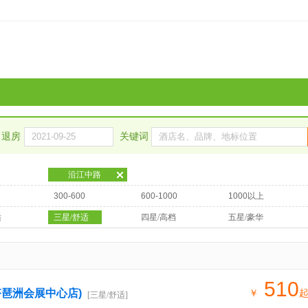
退房
关键词
沿江中路
300-600
600-1000
1000以上
适
三星/舒适
四星/高档
五星/豪华
510
塔琶洲会展中心店)
￥
[三星/舒适]