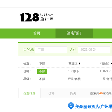
首页
酒店预订
目的地
入住
位置：
不限
商业区
行政区
价格：
不限
150以下
150-300
星级：
不限
经济/客栈
二星/舒
综合推荐
价格
距离
搜索到
46
家酒店
1
美豪丽致酒店(广州