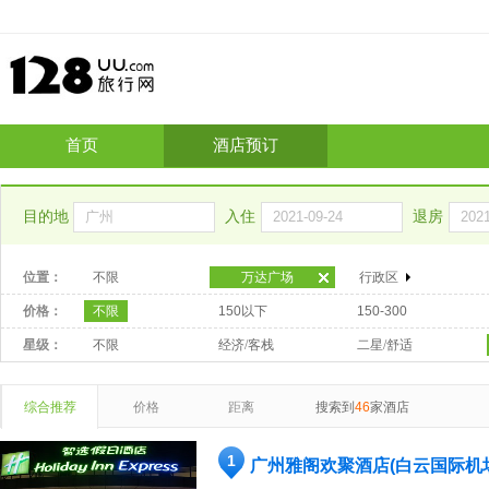
首页
酒店预订
目的地
入住
退房
位置：
不限
万达广场
行政区
价格：
不限
150以下
150-300
星级：
不限
经济/客栈
二星/舒适
综合推荐
价格
距离
搜索到
46
家酒店
1
广州雅阁欢聚酒店(白云国际机