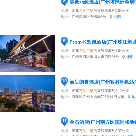
8
美豪丽致酒店(广州塔琶洲会展
区域：距离
万达广场
的直线距离约9.83公里
地址：
广州海珠区石榴岗3号
地图
9
From·K欢凯酒店(广州珠江新
区域：距离
万达广场
的直线距离约8.04公里
地址：
广州天河区黄埔大道西路81号
地图
10
丽呈朗誉酒店(广州客村地铁站
区域：距离
万达广场
的直线距离约8.13公里
地址：
海珠区广州大道南705号桂田大厦
地
11
金石酒店(广州南方医院同和地
区域：距离
万达广场
的直线距离约8.37公里