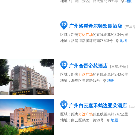
地址：
广州白云区广州大道北1993号
地图
12
广州洛溪希尔顿欢朋酒店
[三星/
区域：距离
万达广场
的直线距离约8.34公里
地址：
洛浦街洛溪环岛南路398号
地图
13
广州合晋帝苑酒店
[三星/舒适]
区域：距离
万达广场
的直线距离约9.43公里
地址：
海珠区赤岗路12号
地图
14
广州白云嘉禾鹤边亚朵酒店
[三
区域：距离
万达广场
的直线距离约2.62公里
地址：
白云区鹤龙一路99号
地图