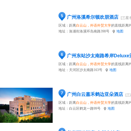
5
广州洛溪希尔顿欢朋酒店
[三星/
区域：距离
白云山，外语外贸大学
的直线距离约
地址：
洛浦街洛溪环岛南路398号
地图
6
广州东站沙太南路希岸Deluxe
区域：距离
白云山，外语外贸大学
的直线距离约
地址：
天河区沙太南路163号
地图
7
广州白云嘉禾鹤边亚朵酒店
[三
区域：距离
白云山，外语外贸大学
的直线距离约
地址：
白云区鹤龙一路99号
地图