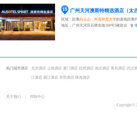
15
区域：距离
白云山，外语外贸大学
的直线距离约
地址：
广州天河区石牌东路168号5楼前台
热门城市酒店
北京酒店
上海酒店
厦门酒店
杭州酒店
南京酒店
青岛酒店
武汉
江酒店
丽江酒店
东莞酒店
珠海酒店
关于我们
|
帮助中心
Copyrigh