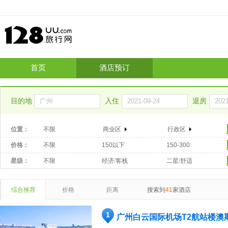
首页
酒店预订
目的地
入住
退房
位置：
不限
商业区
行政区
价格：
不限
150以下
150-300
星级：
不限
经济/客栈
二星/舒适
综合推荐
价格
距离
搜索到
41
家酒店
1
广州白云国际机场T2航站楼澳