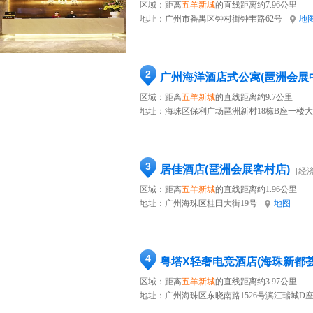
区域：距离
五羊新城
的直线距离约7.96公里
地址：
广州市番禺区钟村街钟韦路62号
地
2
广州海洋酒店式公寓(琶洲会展
区域：距离
五羊新城
的直线距离约9.7公里
地址：
海珠区保利广场琶洲新村18栋B座一楼
3
居佳酒店(琶洲会展客村店)
[经
区域：距离
五羊新城
的直线距离约1.96公里
地址：
广州海珠区桂田大街19号
地图
4
区域：距离
五羊新城
的直线距离约3.97公里
地址：
广州海珠区东晓南路1526号滨江瑞城D座