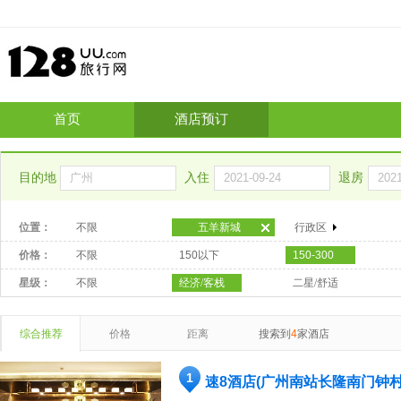
首页
酒店预订
目的地
入住
退房
位置：
不限
五羊新城
行政区
价格：
不限
150以下
150-300
星级：
不限
经济/客栈
二星/舒适
综合推荐
价格
距离
搜索到
4
家酒店
1
速8酒店(广州南站长隆南门钟村