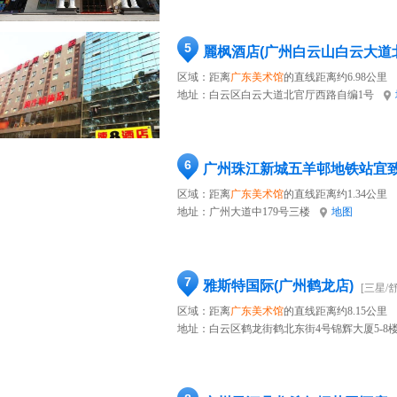
5
麗枫酒店(广州白云山白云大道
区域：距离
广东美术馆
的直线距离约6.98公里
地址：
白云区白云大道北官厅西路自编1号
6
广州珠江新城五羊邨地铁站宜
区域：距离
广东美术馆
的直线距离约1.34公里
地址：
广州大道中179号三楼
地图
7
雅斯特国际(广州鹤龙店)
[三星/
区域：距离
广东美术馆
的直线距离约8.15公里
地址：
白云区鹤龙街鹤北东街4号锦辉大厦5-8