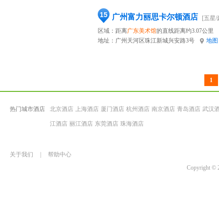
15
广州富力丽思卡尔顿酒店
[五星/
区域：距离
广东美术馆
的直线距离约3.07公里
地址：
广州天河区珠江新城兴安路3号
地图
1
热门城市酒店
北京酒店
上海酒店
厦门酒店
杭州酒店
南京酒店
青岛酒店
武汉
江酒店
丽江酒店
东莞酒店
珠海酒店
关于我们
|
帮助中心
Copyrigh