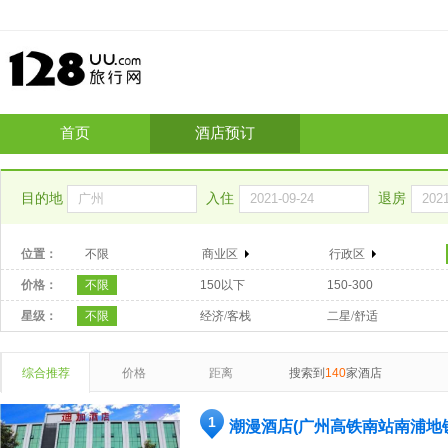
首页
酒店预订
目的地
入住
退房
位置：
不限
商业区
行政区
价格：
不限
150以下
150-300
星级：
不限
经济/客栈
二星/舒适
综合推荐
价格
距离
搜索到
140
家酒店
1
潮漫酒店(广州高铁南站南浦地