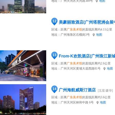
地址：
广州天河区天河路389号
地图
12
美豪丽致酒店(广州塔琶洲会展
区域：距离
广东美术馆
的直线距离约4.11公里
地址：
广州海珠区石榴岗3号
地图
13
From·K欢凯酒店(广州珠江新
区域：距离
广东美术馆
的直线距离约2.6公里
地址：
广州天河区黄埔大道西路81号
地图
14
广州海航威斯汀酒店
[五星/豪华]
区域：距离
广东美术馆
的直线距离约3.6公里
地址：
广州天河区林和中路 6号
地图