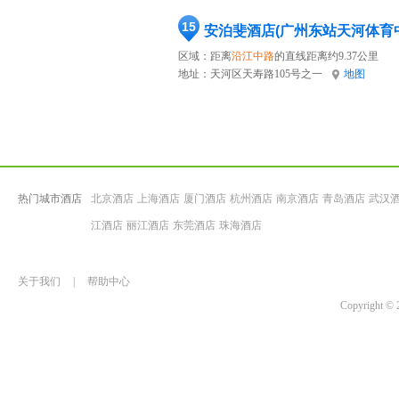
15
安泊斐酒店(广州东站天河体育
区域：距离
沿江中路
的直线距离约9.37公里
地址：
天河区天寿路105号之一
地图
热门城市酒店
北京酒店
上海酒店
厦门酒店
杭州酒店
南京酒店
青岛酒店
武汉
江酒店
丽江酒店
东莞酒店
珠海酒店
关于我们
|
帮助中心
Copyrigh