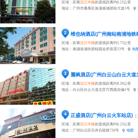
区域：距离
沿江中路
的直线距离约6.23公里
地址：
广州市番禺区洛溪南浦碧桂大道3号
2
维也纳酒店(广州南站南浦地铁
区域：距离
沿江中路
的直线距离约5.73公里
地址：
南浦洛浦街碧桂园会所首层13号
地
3
麗枫酒店(广州白云山白云大道
区域：距离
沿江中路
的直线距离约8.28公里
地址：
白云区白云大道北官厅西路自编1号
4
正盛酒店(广州白云火车站店)
[
区域：距离
沿江中路
的直线距离约6.23公里
地址：
广州白云区石井石槎路728号
地图