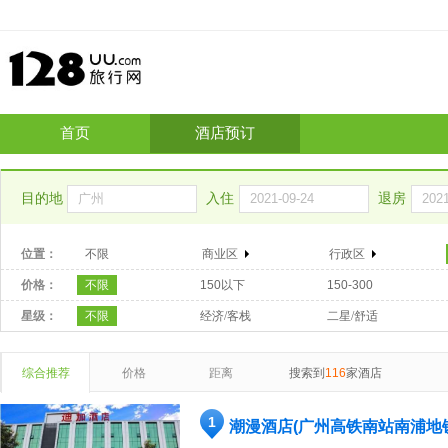
首页
酒店预订
目的地
入住
退房
位置：
不限
商业区
行政区
价格：
不限
150以下
150-300
星级：
不限
经济/客栈
二星/舒适
综合推荐
价格
距离
搜索到
116
家酒店
1
潮漫酒店(广州高铁南站南浦地