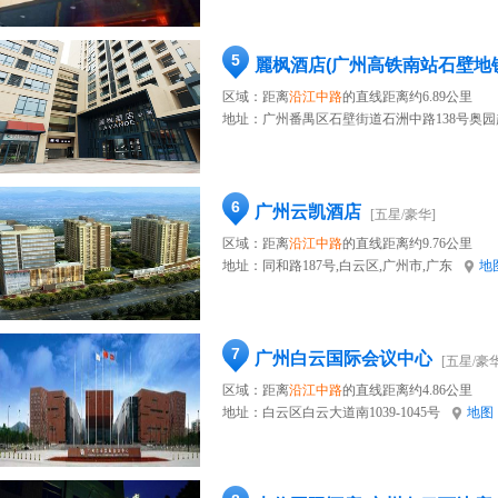
5
麗枫酒店(广州高铁南站石壁地
区域：距离
沿江中路
的直线距离约6.89公里
地址：
广州番禺区石壁街道石洲中路138号奥
6
广州云凯酒店
[五星/豪华]
区域：距离
沿江中路
的直线距离约9.76公里
地址：
同和路187号,白云区,广州市,广东
地
7
广州白云国际会议中心
[五星/豪华
区域：距离
沿江中路
的直线距离约4.86公里
地址：
白云区白云大道南1039-1045号
地图