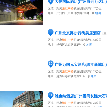
8
大信国际酒店(广州白云万达店)
区域：距离
沿江中路
的直线距离约3.37公里
地址：
广州白云区金钟横路238号
地图
9
广州北京路步行街美居酒店
[三
区域：距离
沿江中路
的直线距离约0.63公里
地址：
越秀区北京路182号
地图
10
广州万国元宝酒店(珠江新城店)
区域：距离
沿江中路
的直线距离约6.55公里
地址：
越秀区寺右新马路93号
地图
11
维也纳酒店(广州番禺长隆大石
区域：距离
沿江中路
的直线距离约7.75公里