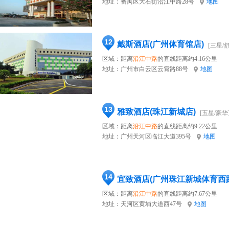
地址：
番禺区大石街沿江中路28号
地图
12
戴斯酒店(广州体育馆店)
[三星/
区域：距离
沿江中路
的直线距离约4.16公里
地址：
广州市白云区云霄路88号
地图
13
雅致酒店(珠江新城店)
[五星/豪华
区域：距离
沿江中路
的直线距离约9.22公里
地址：
广州天河区临江大道395号
地图
14
宜致酒店(广州珠江新城体育西
区域：距离
沿江中路
的直线距离约7.67公里
地址：
天河区黄埔大道西47号
地图