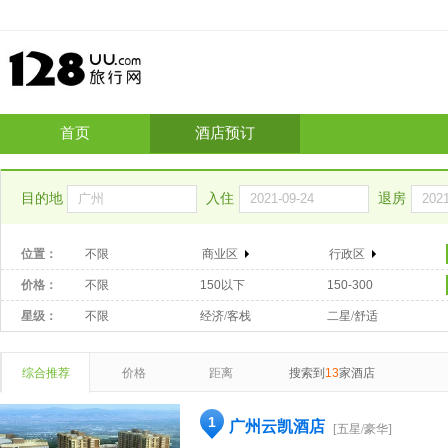
首页
酒店预订
目的地
入住
退房
位置：
不限
商业区
行政区
价格：
不限
150以下
150-300
星级：
不限
经济/客栈
二星/舒适
综合推荐
价格
距离
搜索到
13
家酒店
1
广州云凯酒店
[五星/豪华]