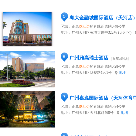
5
粤大金融城国际酒店（天河店
区域：距离
珠江边
的直线距离约0.48公里
地址：
广州天河区黄埔大道中322号 (天河区)
6
广州雅高瑞士酒店
[五星/豪华]
区域：距离
珠江边
的直线距离约6.28公里
地址：
广州天河区华观路1961号
地图
7
广州嘉逸国际酒店（天河体育
区域：距离
珠江边
的直线距离约5.84公里
地址：
广州天河区天河北路468号
地图