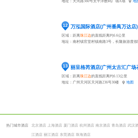
地址：
天河路560号太平洋数码广场A场
地
12
万泓国际酒店(广州番禺万达店)
区域：距离
珠江边
的直线距离约6.6公里
地址：
南村镇官堂村镇南路3号，长隆旅游度假区
13
丽呈格芮酒店(广州太古汇广场
区域：距离
珠江边
的直线距离约6.13公里
地址：
广州天河区天河路236号30楼
地图
热门城市酒店
北京酒店
上海酒店
厦门酒店
杭州酒店
南京酒店
青岛酒店
武汉
江酒店
丽江酒店
东莞酒店
珠海酒店