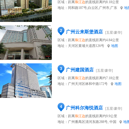
区域：距离
珠江边
的直线距离约8.18公里
地址：
同和路187号,白云区,广州市,广东
地
2
广州云来斯堡酒店
[五星/豪华]
区域：距离
珠江边
的直线距离约4.84公里
地址：
天河区黄埔大道西126号
地图
3
广州建国酒店
[五星/豪华]
区域：距离
珠江边
的直线距离约7.18公里
地址：
广州天河区林和中路172号
地图
4
广州科尔海悦酒店
[五星/豪华]
区域：距离
珠江边
的直线距离约9.9公里
地址：
广州番禺区清河东路288号, 中国
地