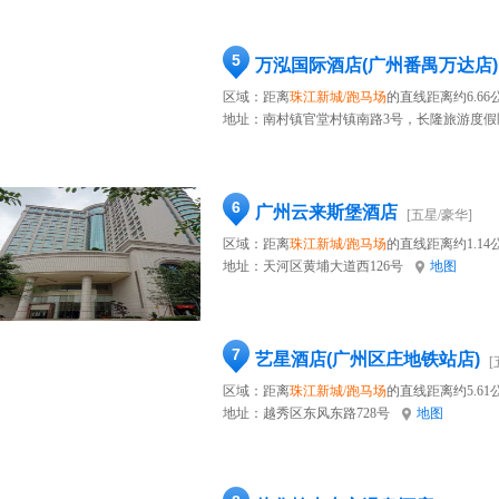
5
万泓国际酒店(广州番禺万达店)
区域：距离
珠江新城/跑马场
的直线距离约6.66
地址：
南村镇官堂村镇南路3号，长隆旅游度假区
6
广州云来斯堡酒店
[五星/豪华]
区域：距离
珠江新城/跑马场
的直线距离约1.14
地址：
天河区黄埔大道西126号
地图
7
艺星酒店(广州区庄地铁站店)
[
区域：距离
珠江新城/跑马场
的直线距离约5.61
地址：
越秀区东风东路728号
地图