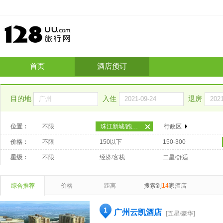
首页
酒店预订
目的地
入住
退房
位置：
不限
珠江新城/跑马场
行政区
价格：
不限
150以下
150-300
星级：
不限
经济/客栈
二星/舒适
综合推荐
价格
距离
搜索到
14
家酒店
1
广州云凯酒店
[五星/豪华]