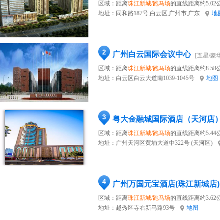
区域：距离
珠江新城/跑马场
的直线距离约5.02
地址：
同和路187号,白云区,广州市,广东
地
2
广州白云国际会议中心
[五星/豪华
区域：距离
珠江新城/跑马场
的直线距离约8.58
地址：
白云区白云大道南1039-1045号
地图
3
粤大金融城国际酒店（天河店
区域：距离
珠江新城/跑马场
的直线距离约5.44
地址：
广州天河区黄埔大道中322号 (天河区)
4
广州万国元宝酒店(珠江新城店)
区域：距离
珠江新城/跑马场
的直线距离约3.62
地址：
越秀区寺右新马路93号
地图