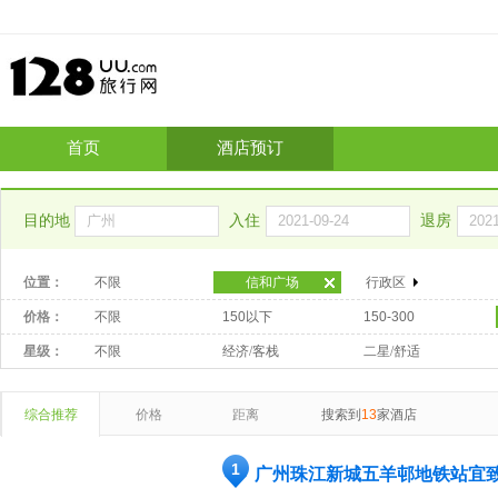
首页
酒店预订
目的地
入住
退房
位置：
不限
信和广场
行政区
价格：
不限
150以下
150-300
星级：
不限
经济/客栈
二星/舒适
综合推荐
价格
距离
搜索到
13
家酒店
1
广州珠江新城五羊邨地铁站宜