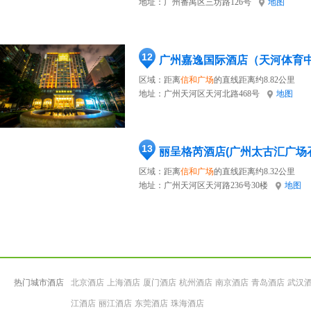
地址：
广州番禺区三坊路126号
地图
12
广州嘉逸国际酒店（天河体育
区域：距离
信和广场
的直线距离约8.82公里
地址：
广州天河区天河北路468号
地图
13
丽呈格芮酒店(广州太古汇广场
区域：距离
信和广场
的直线距离约8.32公里
地址：
广州天河区天河路236号30楼
地图
热门城市酒店
北京酒店
上海酒店
厦门酒店
杭州酒店
南京酒店
青岛酒店
武汉
江酒店
丽江酒店
东莞酒店
珠海酒店