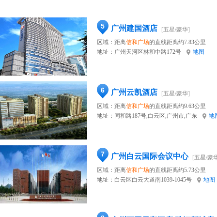
5
广州建国酒店
[五星/豪华]
区域：距离
信和广场
的直线距离约7.83公里
地址：
广州天河区林和中路172号
地图
6
广州云凯酒店
[五星/豪华]
区域：距离
信和广场
的直线距离约9.63公里
地址：
同和路187号,白云区,广州市,广东
地
7
广州白云国际会议中心
[五星/豪华
区域：距离
信和广场
的直线距离约5.73公里
地址：
白云区白云大道南1039-1045号
地图