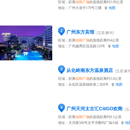
区域：距离
信和广场
的直线距离约5.99公里
地址：
广州大道中179号三楼
地图
2
广州东方宾馆
[五星/豪华]
区域：距离
信和广场
的直线距离约4公里
地址：
广州越秀区流花路120号
地图
3
从化岭南东方温泉酒店
[五星/豪华
区域：距离
信和广场
的直线距离约5.8公里
地址：
从化区温泉镇岭泉二街8号
地图
4
广州天河太古汇CitiGO欢阁
[五
区域：距离
信和广场
的直线距离约9.1公里
地址：
天河路560号太平洋数码广场A场
地