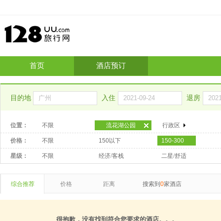
首页
酒店预订
目的地
入住
退房
位置：
不限
流花湖公园
行政区
价格：
不限
150以下
150-300
星级：
不限
经济/客栈
二星/舒适
综合推荐
价格
距离
搜索到
0
家酒店
很抱歉，没有找到符合您要求的酒店。。。