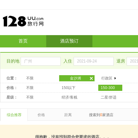
首页
酒店预订
目的地
入住
退房
位置：
不限
金沙洲
行政区
价格：
不限
150以下
150-300
星级：
不限
经济/客栈
二星/舒适
综合推荐
价格
距离
搜索到
0
家酒店
很抱歉，没有找到符合您要求的酒店。。。