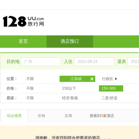
首页
酒店预订
目的地
入住
退房
位置：
不限
江高镇
行政区
价格：
不限
150以下
150-300
星级：
不限
经济/客栈
二星/舒适
综合推荐
价格
距离
搜索到
0
家酒店
很抱歉，没有找到符合您要求的酒店。。。