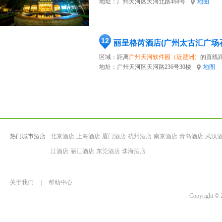
地址：
广州天河区天河北路468号
地图
12
丽呈格芮酒店(广州太古汇广场
区域：距离
广州天河软件园（近琶洲）
的直线距
地址：
广州天河区天河路236号30楼
地图
热门城市酒店
北京酒店
上海酒店
厦门酒店
杭州酒店
南京酒店
青岛酒店
武汉
江酒店
丽江酒店
东莞酒店
珠海酒店
关于我们
|
帮助中心
Copyrigh