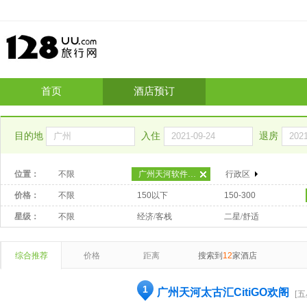
首页
酒店预订
目的地
入住
退房
位置：
不限
广州天河软件园（近琶洲）
行政区
价格：
不限
150以下
150-300
星级：
不限
经济/客栈
二星/舒适
综合推荐
价格
距离
搜索到
12
家酒店
1
广州天河太古汇CitiGO欢阁
[五