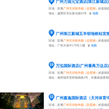
8
广州万国元宝酒店(珠江新城店)
区域：距离
广州天河软件园（近琶洲）
的直线距
地址：
越秀区寺右新马路93号
地图
9
广州珠江新城五羊邨地铁站宜
区域：距离
广州天河软件园（近琶洲）
的直线距
地址：
广州大道中179号三楼
地图
10
万泓国际酒店(广州番禺万达店)
区域：距离
广州天河软件园（近琶洲）
的直线距
地址：
南村镇官堂村镇南路3号，长隆旅游度假区
11
广州嘉逸国际酒店（天河体育
区域：距离
广州天河软件园（近琶洲）
的直线距