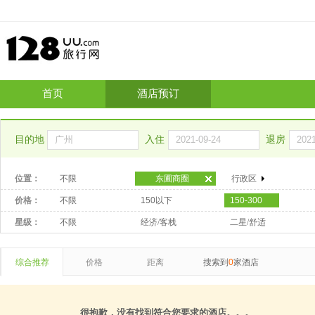
首页
酒店预订
目的地
入住
退房
位置：
不限
东圃商圈
行政区
价格：
不限
150以下
150-300
星级：
不限
经济/客栈
二星/舒适
综合推荐
价格
距离
搜索到
0
家酒店
很抱歉，没有找到符合您要求的酒店。。。