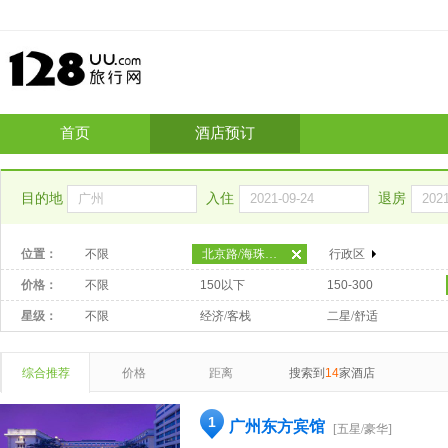
首页
酒店预订
目的地
入住
退房
位置：
不限
北京路/海珠广场
行政区
价格：
不限
150以下
150-300
星级：
不限
经济/客栈
二星/舒适
综合推荐
价格
距离
搜索到
14
家酒店
1
广州东方宾馆
[五星/豪华]