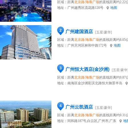
区域：距离
北京路/海珠广场
的直线距离约2.22
地址：
广州越秀区流花路120号
地图
2
广州建国酒店
[五星/豪华]
区域：距离
北京路/海珠广场
的直线距离约8.05
地址：
广州天河区林和中路172号
地图
3
广州恒大酒店(金沙洲)
[五星/豪华
区域：距离
北京路/海珠广场
的直线距离约9.87
地址：
南海区金沙洲彩滨北路恒大御景半岛
4
广州云凯酒店
[五星/豪华]
区域：距离
北京路/海珠广场
的直线距离约9.31
地址：
同和路187号,白云区,广州市,广东
地