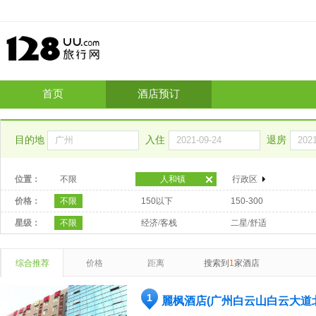
首页
酒店预订
目的地
入住
退房
位置：
不限
人和镇
行政区
价格：
不限
150以下
150-300
星级：
不限
经济/客栈
二星/舒适
综合推荐
价格
距离
搜索到
1
家酒店
1
麗枫酒店(广州白云山白云大道