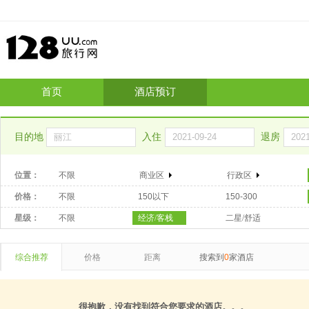
首页
酒店预订
目的地
入住
退房
位置：
不限
商业区
行政区
价格：
不限
150以下
150-300
星级：
不限
经济/客栈
二星/舒适
综合推荐
价格
距离
搜索到
0
家酒店
很抱歉，没有找到符合您要求的酒店。。。