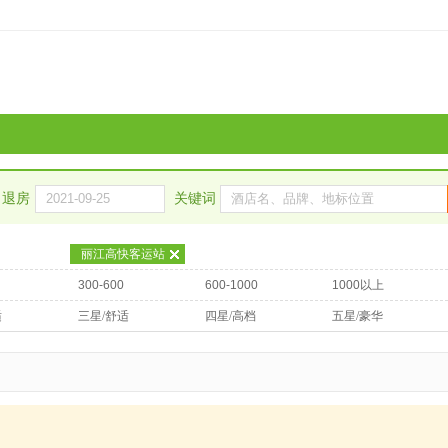
退房
关键词
丽江高快客运站
300-600
600-1000
1000以上
适
三星/舒适
四星/高档
五星/豪华