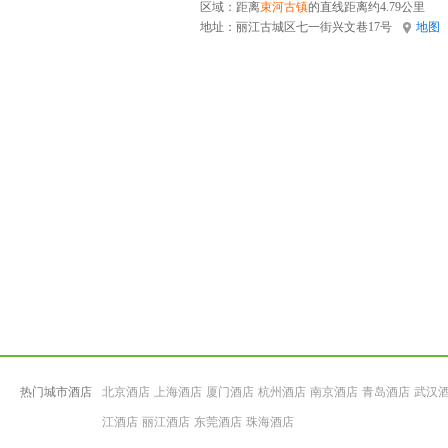
区域：距离
束河古镇
的直线距离约4.79公里
地址：
丽江古城区七一街兴文巷17号
地图
热门城市酒店
北京酒店
上海酒店
厦门酒店
杭州酒店
南京酒店
青岛酒店
武汉
江酒店
丽江酒店
东莞酒店
珠海酒店