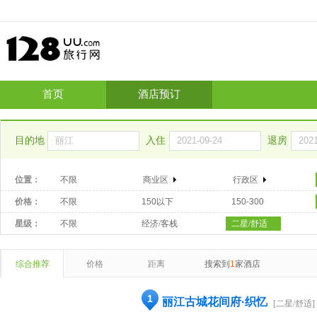
首页
酒店预订
目的地
入住
退房
位置：
不限
商业区
行政区
价格：
不限
150以下
150-300
星级：
不限
经济/客栈
二星/舒适
综合推荐
价格
距离
搜索到
1
家酒店
1
丽江古城花间府·织忆
[二星/舒适]