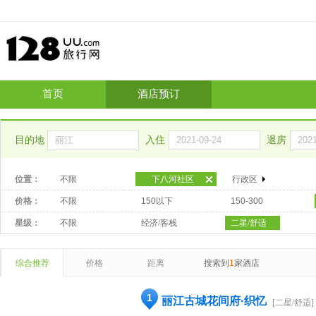
首页
酒店预订
目的地
入住
退房
位置：
不限
下八河社区
行政区
价格：
不限
150以下
150-300
星级：
不限
经济/客栈
二星/舒适
综合推荐
价格
距离
搜索到
1
家酒店
1
丽江古城花间府·织忆
[二星/舒适]