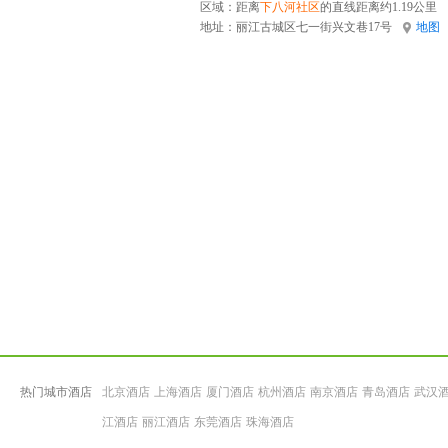
区域：距离
下八河社区
的直线距离约1.19公里
地址：
丽江古城区七一街兴文巷17号
地图
热门城市酒店
北京酒店
上海酒店
厦门酒店
杭州酒店
南京酒店
青岛酒店
武汉
江酒店
丽江酒店
东莞酒店
珠海酒店