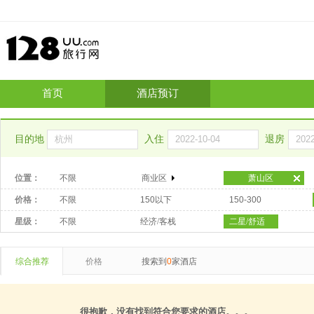
首页
酒店预订
目的地
入住
退房
位置：
不限
商业区
萧山区
价格：
不限
150以下
150-300
星级：
不限
经济/客栈
二星/舒适
综合推荐
价格
搜索到
0
家酒店
很抱歉，没有找到符合您要求的酒店。。。