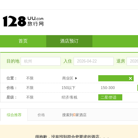
首页
酒店预订
目的地
入住
退房
位置：
不限
商业区
价格：
不限
150以下
150-300
星级：
不限
经济/客栈
二星/舒适
综合推荐
价格
搜索到
0
家酒店
很抱歉，没有找到符合您要求的酒店。。。