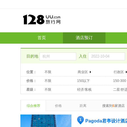
首页
酒店预订
目的地
入住
位置：
不限
商业区
行政区
价格：
不限
150以下
150-300
星级：
不限
经济/客栈
二星/舒
综合推荐
价格
距离
搜索到
6
家酒店
1
Pagoda君亭设计酒