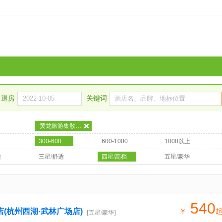
退房
关键词
黄龙旅游集散中心（体育中心）
300-600
600-1000
1000以上
适
三星/舒适
四星/高档
五星/豪华
540
店(杭州西湖·武林广场店)
￥
[五星/豪华]