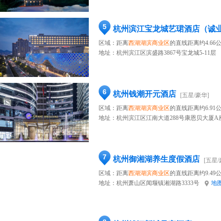
5
杭州滨江宝龙城艺珺酒店（诚
区域：距离
西湖湖滨商业区
的直线距离约4.66
地址：
杭州滨江区滨盛路3867号宝龙城5-11层
6
杭州钱潮开元酒店
[五星/豪华]
区域：距离
西湖湖滨商业区
的直线距离约6.91
地址：
杭州滨江区江南大道288号康恩贝大厦A
7
杭州御湘湖养生度假酒店
[五星/
区域：距离
西湖湖滨商业区
的直线距离约9.49
地址：
杭州萧山区闻堰镇湘湖路3333号
地