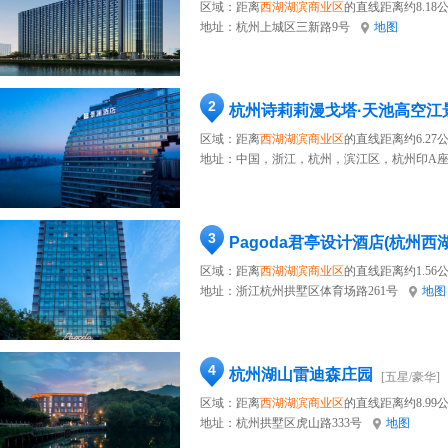
区域：距离
西湖湖滨商业区
的直线距离约8.18
地址：
杭州上城区三新路9号
地图
2
杭州诗莉莉漫戈塔·天池高空江
区域：距离
西湖湖滨商业区
的直线距离约6.27
地址：
中国，浙江，杭州，滨江区，杭州印A座
3
Pagoda君亭设计酒店(杭州西
区域：距离
西湖湖滨商业区
的直线距离约1.56
地址：
浙江杭州拱墅区体育场路261号
地图
4
杭州湖山雷迪森庄园
[五星/豪华]
区域：距离
西湖湖滨商业区
的直线距离约8.99
地址：
杭州拱墅区虎山路333号
地图