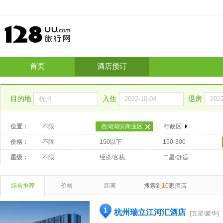
首页
酒店预订
目的地
入住
退房
位置：
不限
西湖湖滨商业区
行政区
价格：
不限
150以下
150-300
星级：
不限
经济/客栈
二星/舒适
综合推荐
价格
距离
搜索到
10
家酒店
1
杭州瑞立江河汇酒店
[五星/豪华]