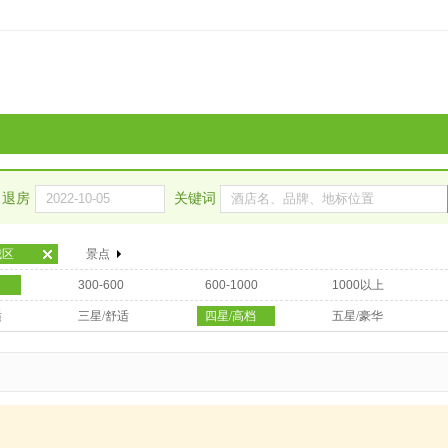
退房
关键词
城区
景点
300-600
600-1000
1000以上
适
三星/舒适
四星/高档
五星/豪华