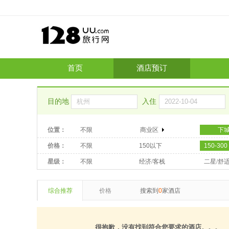
首页
酒店预订
目的地
入住
位置：
不限
商业区
下
价格：
不限
150以下
150-300
星级：
不限
经济/客栈
二星/舒
综合推荐
价格
搜索到
0
家酒店
很抱歉，没有找到符合您要求的酒店。。。