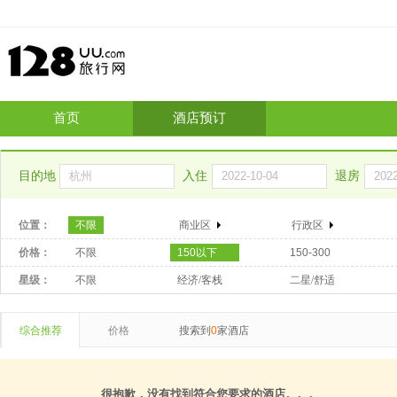
首页
酒店预订
目的地
入住
退房
位置：
不限
商业区
行政区
价格：
不限
150以下
150-300
星级：
不限
经济/客栈
二星/舒适
综合推荐
价格
搜索到
0
家酒店
很抱歉，没有找到符合您要求的酒店。。。