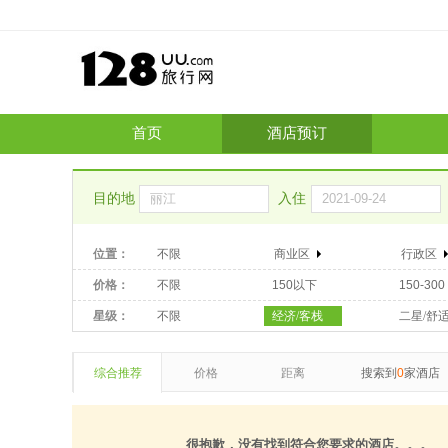
首页
酒店预订
目的地
入住
位置：
不限
商业区
行政区
价格：
不限
150以下
150-300
星级：
不限
经济/客栈
二星/舒
综合推荐
价格
距离
搜索到
0
家酒店
很抱歉，没有找到符合您要求的酒店。。。