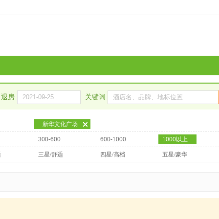
退房
关键词
新华文化广场
300-600
600-1000
1000以上
适
三星/舒适
四星/高档
五星/豪华