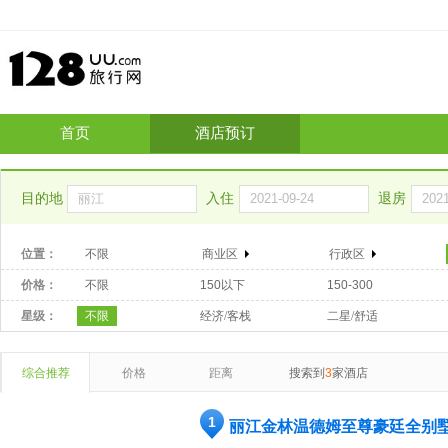
首页
酒店预订
目的地
入住
退房
位置：
不限
商业区
行政区
价格：
不限
150以下
150-300
星级：
不限
经济/客栈
二星/舒适
综合推荐
价格
距离
搜索到
3
家酒店
1
丽江金林温德姆至尊豪廷全别