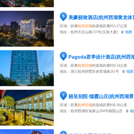
5
美豪丽致酒店(杭州西湖黄龙体
区域：距离
杭州日报
的直线距离约5.47公里
地址：
杭州天目山路135号(玉泉大厦)
地图
6
Pagoda君亭设计酒店(杭州西
区域：距离
杭州日报
的直线距离约0.34公里
地址：
浙江杭州拱墅区体育场路261号
地图
7
丽呈别院·烟霞山庄(杭州西湖景
区域：距离
杭州日报
的直线距离约8.36公里
地址：
杭州西湖区翁家山204号烟霞山庄
地