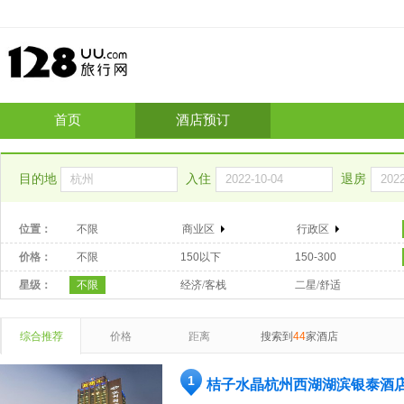
首页
酒店预订
目的地
入住
退房
位置：
不限
商业区
行政区
价格：
不限
150以下
150-300
星级：
不限
经济/客栈
二星/舒适
综合推荐
价格
距离
搜索到
44
家酒店
1
桔子水晶杭州西湖湖滨银泰酒