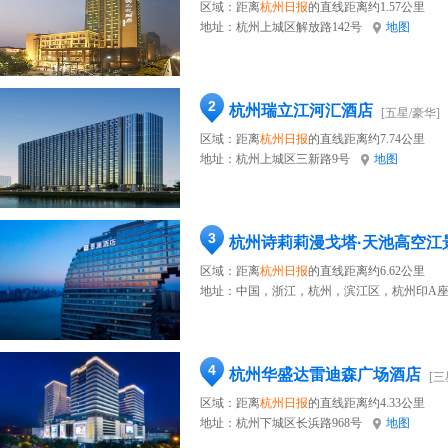
区域：距离
杭州日报
的直线距离约1.57公里
地址：
杭州上城区解放路142号
地图
2
杭州瑞立江河汇酒店
[五星/豪华]
区域：距离
杭州日报
的直线距离约7.74公里
地址：
杭州上城区三新路9号
地图
3
杭州诗莉莉漫戈塔·天池高空江
区域：距离
杭州日报
的直线距离约6.62公里
地址：
中国，浙江，杭州，滨江区，杭州印A座
4
杭州华盛达雷迪森广场酒店
[三
区域：距离
杭州日报
的直线距离约4.33公里
地址：
杭州下城区长浜路968号
地图