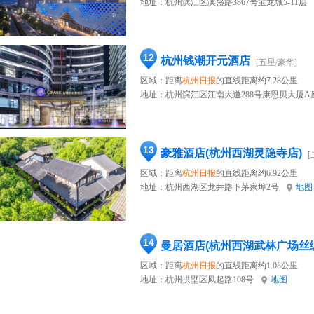
地址：
杭州滨江区滨盛路3867号宝龙城5-11层
12
杭州钱潮开元酒店
[五星/豪华]
区域：距离
杭州日报
的直线距离约7.28公里
地址：
杭州滨江区江南大道288号康恩贝大厦A
13
豪雅酒店(杭州西湖灵隐寺店)
[
区域：距离
杭州日报
的直线距离约6.92公里
地址：
杭州西湖区龙井路下茅家埠2号
地图
14
曼居酒店(杭州西湖武林广场丝
区域：距离
杭州日报
的直线距离约1.08公里
地址：
杭州拱墅区凤起路108号
地图