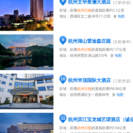
8
杭州文华景澜大酒店
[三星/舒适]
区域：距离
杭州日报
的直线距离约5.1公里
地址：
西湖区文二路38号17-22层
地图
9
杭州湖山雷迪森庄园
[五星/豪华]
区域：距离
杭州日报
的直线距离约7.57公里
地址：
杭州拱墅区虎山路333号
地图
10
杭州华顶国际大酒店
[三星/舒适]
区域：距离
杭州日报
的直线距离约8.06公里
地址：
杭州西湖区文一西路88号
地图
11
杭州滨江宝龙城艺珺酒店（诚
区域：距离
杭州日报
的直线距离约5.94公里