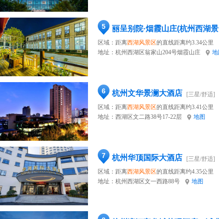
5
丽呈别院·烟霞山庄(杭州西湖景
区域：距离
西湖风景区
的直线距离约3.34公里
地址：
杭州西湖区翁家山204号烟霞山庄
地
6
杭州文华景澜大酒店
[三星/舒适]
区域：距离
西湖风景区
的直线距离约3.41公里
地址：
西湖区文二路38号17-22层
地图
7
杭州华顶国际大酒店
[三星/舒适]
区域：距离
西湖风景区
的直线距离约4.35公里
地址：
杭州西湖区文一西路88号
地图