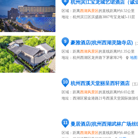
8
杭州滨江宝龙城艺珺酒店（诚
区域：距离
西湖风景区
的直线距离约6.52公里
地址：
杭州滨江区滨盛路3867号宝龙城5-11层
9
豪雅酒店(杭州西湖灵隐寺店)
[
区域：距离
西湖风景区
的直线距离约1.35公里
地址：
杭州西湖区龙井路下茅家埠2号
地图
10
杭州西溪天堂丽呈西轩酒店
[五
区域：距离
西湖风景区
的直线距离约6.65公里
地址：
西湖区紫金港路21号西溪天堂国际旅游
11
曼居酒店(杭州西湖武林广场丝
区域：距离
西湖风景区
的直线距离约6.48公里