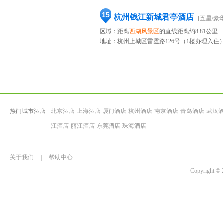
15
杭州钱江新城君亭酒店
[五星/豪华
区域：距离
西湖风景区
的直线距离约8.81公里
地址：
杭州上城区雷霆路126号（1楼办理入住
热门城市酒店
北京酒店
上海酒店
厦门酒店
杭州酒店
南京酒店
青岛酒店
武汉
江酒店
丽江酒店
东莞酒店
珠海酒店
关于我们
|
帮助中心
Copyrigh