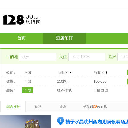
首页
酒店预订
目的地
入住
退房
位置：
不限
商业区
行政区
价格：
不限
150以下
150-300
星级：
不限
经济/客栈
二星/舒适
综合推荐
价格
距离
搜索到
39
家酒店
1
桔子水晶杭州西湖湖滨银泰酒