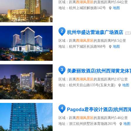
区域：距离
西湖风景区
的直线距离约5.64公里
地址：
杭州上城区解放路142号
地图
2
杭州华盛达雷迪森广场酒店
[三
区域：距离
西湖风景区
的直线距离约8.5公里
地址：
杭州下城区长浜路968号
地图
3
美豪丽致酒店(杭州西湖黄龙体
区域：距离
西湖风景区
的直线距离约2.07公里
地址：
杭州天目山路135号(玉泉大厦)
地图
4
Pagoda君亭设计酒店(杭州西
区域：距离
西湖风景区
的直线距离约5.46公里
地址：
浙江杭州拱墅区体育场路261号
地图