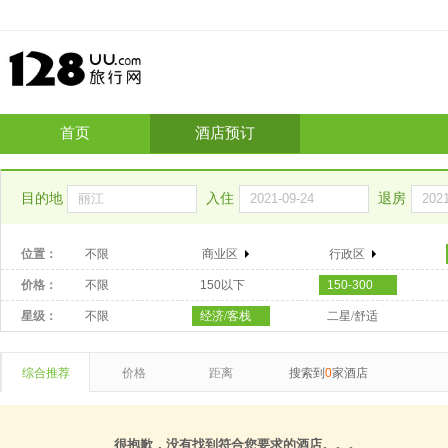
首页
酒店预订
目的地
入住
退房
位置：
不限
商业区
行政区
价格：
不限
150以下
150-300
星级：
不限
经济/客栈
二星/舒适
综合推荐
价格
距离
搜索到
0
家酒店
很抱歉，没有找到符合您要求的酒店。。。