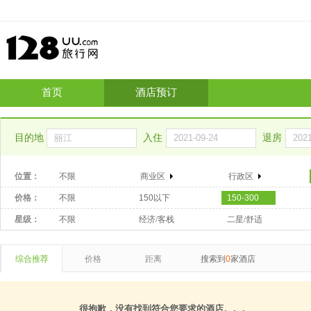
首页
酒店预订
目的地
入住
退房
位置：
不限
商业区
行政区
价格：
不限
150以下
150-300
星级：
不限
经济/客栈
二星/舒适
综合推荐
价格
距离
搜索到
0
家酒店
很抱歉，没有找到符合您要求的酒店。。。