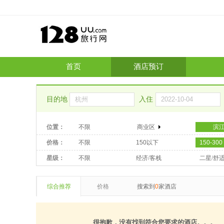
首页
酒店预订
目的地
入住
位置：
不限
商业区
滨
价格：
不限
150以下
150-300
星级：
不限
经济/客栈
二星/舒
综合推荐
价格
搜索到
0
家酒店
很抱歉，没有找到符合您要求的酒店。。。