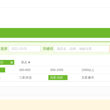
退房
关键词
江区
景点
300-600
600-1000
1000以上
适
三星/舒适
四星/高档
五星/豪华