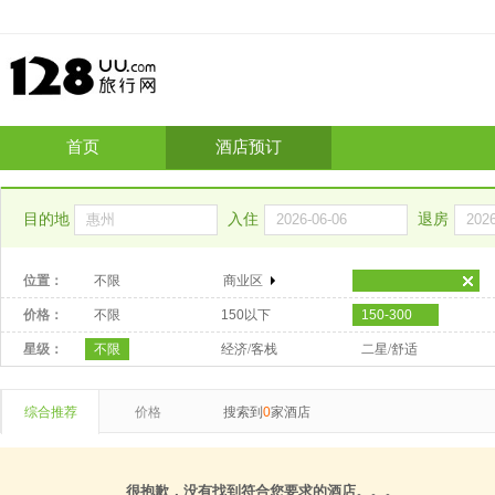
首页
酒店预订
目的地
入住
退房
位置：
不限
商业区
价格：
不限
150以下
150-300
星级：
不限
经济/客栈
二星/舒适
综合推荐
价格
搜索到
0
家酒店
很抱歉，没有找到符合您要求的酒店。。。