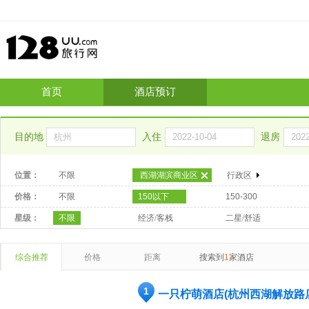
首页
酒店预订
目的地
入住
退房
位置：
不限
西湖湖滨商业区
行政区
价格：
不限
150以下
150-300
星级：
不限
经济/客栈
二星/舒适
综合推荐
价格
距离
搜索到
1
家酒店
1
一只柠萌酒店(杭州西湖解放路