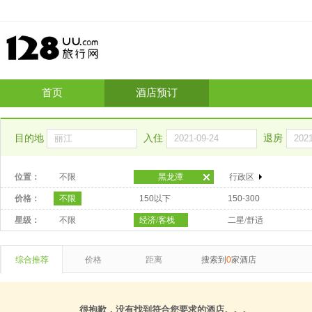
首页
酒店预订
目的地
入住
退房
位置：
不限
黑龙潭
行政区
价格：
不限
150以下
150-300
星级：
不限
经济/客栈
二星/舒适
综合推荐
价格
距离
搜索到
0
家酒店
很抱歉，没有找到符合您要求的酒店。。。