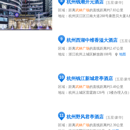
8
杭州钱潮开元酒店
[五星/豪华]
区域：距离
武林广场
的直线距离约7.83公里
地址：
杭州滨江区江南大道288号康恩贝大厦A
9
杭州西湖中维香溢大酒店
[五星/
区域：距离
武林广场
的直线距离约2.47公里
地址：
浙江杭州上城区解放路108号
地图
10
杭州钱江新城君亭酒店
[五星/豪华
区域：距离
武林广场
的直线距离约5.49公里
地址：
杭州上城区雷霆路126号（1楼办理入住
11
杭州野风君亭酒店
[五星/豪华]
区域：距离
武林广场
的直线距离约2.39公里