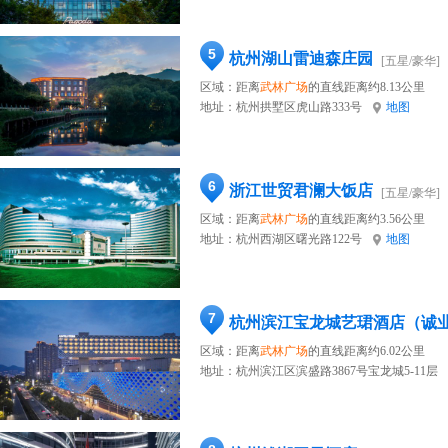
5
杭州湖山雷迪森庄园
[五星/豪华]
区域：距离
武林广场
的直线距离约8.13公里
地址：
杭州拱墅区虎山路333号
地图
6
浙江世贸君澜大饭店
[五星/豪华]
区域：距离
武林广场
的直线距离约3.56公里
地址：
杭州西湖区曙光路122号
地图
7
杭州滨江宝龙城艺珺酒店（诚
区域：距离
武林广场
的直线距离约6.02公里
地址：
杭州滨江区滨盛路3867号宝龙城5-11层