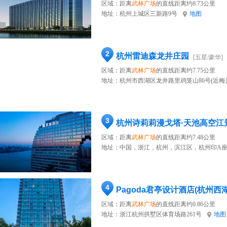
区域：距离
武林广场
的直线距离约8.73公里
地址：
杭州上城区三新路9号
地图
2
杭州雷迪森龙井庄园
[五星/豪华]
区域：距离
武林广场
的直线距离约7.75公里
地址：
杭州市西湖区龙井路里鸡笼山86号(近梅
3
杭州诗莉莉漫戈塔·天池高空江
区域：距离
武林广场
的直线距离约7.48公里
地址：
中国，浙江，杭州，滨江区，杭州印A座
4
Pagoda君亭设计酒店(杭州西
区域：距离
武林广场
的直线距离约0.86公里
地址：
浙江杭州拱墅区体育场路261号
地图