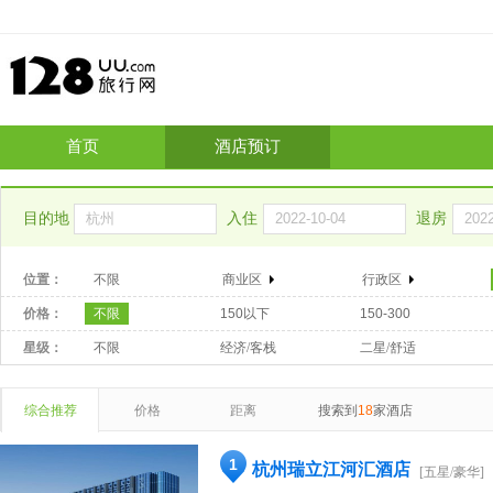
首页
酒店预订
目的地
入住
退房
位置：
不限
商业区
行政区
价格：
不限
150以下
150-300
星级：
不限
经济/客栈
二星/舒适
综合推荐
价格
距离
搜索到
18
家酒店
1
杭州瑞立江河汇酒店
[五星/豪华]