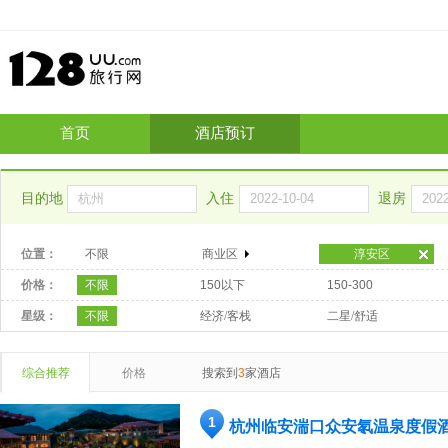
首页
酒店预订
目的地
入住
退房
位置：
不限
商业区
淳安区
价格：
不限
150以下
150-300
星级：
不限
经济/客栈
二星/舒适
综合推荐
价格
搜索到
3
家酒店
1
杭州临安湍口众安氡温泉度假