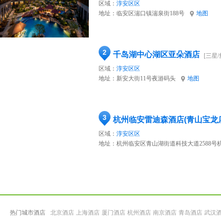
区域：
淳安区区
地址：
临安区湍口镇湍泉街188号
地图
2
千岛湖中心湖区亚朵酒店
[三星/
区域：
淳安区区
地址：
新安大街11号夜游码头
地图
3
杭州临安雷迪森酒店(青山宝龙
区域：
淳安区区
地址：
杭州临安区青山湖街道科技大道2588号
热门城市酒店
北京酒店
上海酒店
厦门酒店
杭州酒店
南京酒店
青岛酒店
武汉