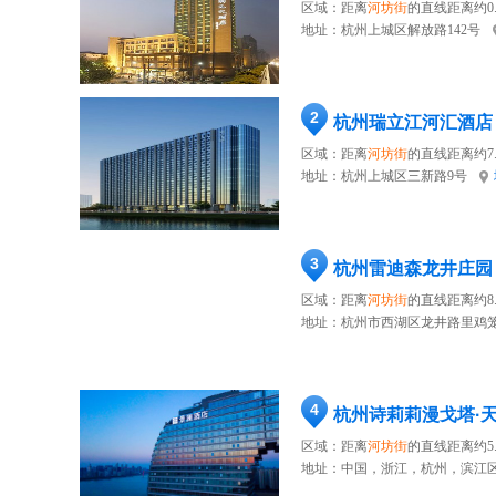
区域：距离
河坊街
的直线距离约0.
地址：
杭州上城区解放路142号
2
杭州瑞立江河汇酒店
区域：距离
河坊街
的直线距离约7.
地址：
杭州上城区三新路9号
3
杭州雷迪森龙井庄园
区域：距离
河坊街
的直线距离约8.
地址：
杭州市西湖区龙井路里鸡笼
4
杭州诗莉莉漫戈塔·
区域：距离
河坊街
的直线距离约5.
地址：
中国，浙江，杭州，滨江区