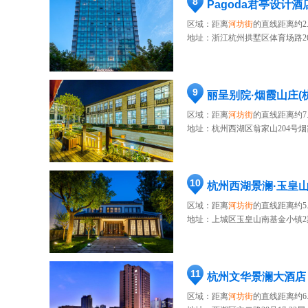
8
Pagoda君亭设计酒
区域：距离
河坊街
的直线距离约2.
地址：
浙江杭州拱墅区体育场路2
9
丽呈别院·烟霞山庄(
区域：距离
河坊街
的直线距离约7.
地址：
杭州西湖区翁家山204号
10
杭州西湖景澜·玉皇
区域：距离
河坊街
的直线距离约5.
地址：
上城区玉皇山南基金小镇2
11
杭州文华景澜大酒店
区域：距离
河坊街
的直线距离约6.