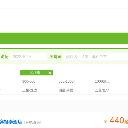
退房
关键词
河坊街
300-600
600-1000
1000以上
适
三星/舒适
四星/高档
五星/豪华
440
滨银泰酒店
￥
[三星/舒适]