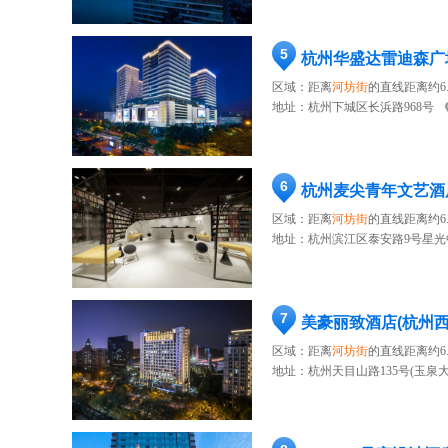
5
杭州华盛达雷迪森广
区域：距离
河坊街
的直线距离约6.
地址：
杭州下城区长浜路968号
6
杭州麦尖青年文艺酒
区域：距离
河坊街
的直线距离约6.
地址：
杭州滨江区泰安路9号星光
7
美豪丽致酒店(杭州
区域：距离
河坊街
的直线距离约6.
地址：
杭州天目山路135号(玉泉大