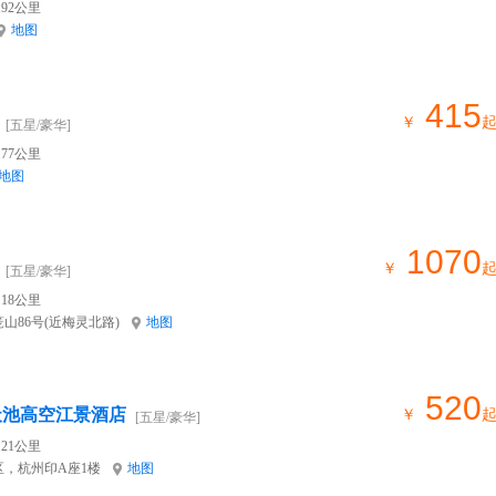
92公里
地图
415
￥
[五星/豪华]
77公里
地图
1070
￥
[五星/豪华]
18公里
山86号(近梅灵北路)
地图
520
天池高空江景酒店
￥
[五星/豪华]
21公里
，杭州印A座1楼
地图