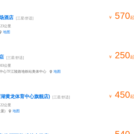
570
场酒店
￥
[三星/舒适]
23公里
地图
250
店
￥
[三星/舒适]
03公里
中心7F江陵路地铁站奥体中心
地图
450
西湖黄龙体育中心旗舰店)
￥
[三星/舒适]
22公里
厦)
地图