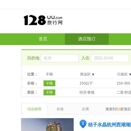
首页
酒店预订
目的地
入住
位置：
不限
商业区
行政区
价格：
不限
150以下
150-300
星级：
不限
经济/客栈
二星/舒
综合推荐
价格
距离
搜索到
61
家酒店
1
桔子水晶杭州西湖湖