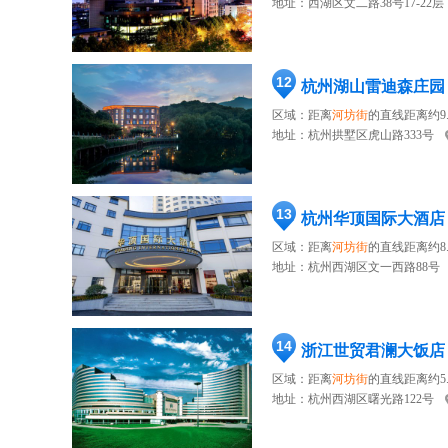
地址：
西湖区文二路38号17-22层
12
杭州湖山雷迪森庄园
区域：距离
河坊街
的直线距离约9.
地址：
杭州拱墅区虎山路333号
13
杭州华顶国际大酒店
区域：距离
河坊街
的直线距离约8.
地址：
杭州西湖区文一西路88号
14
浙江世贸君澜大饭店
区域：距离
河坊街
的直线距离约5.
地址：
杭州西湖区曙光路122号