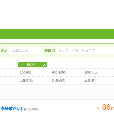
退房
关键词
杨公堤
300-600
600-1000
1000以上
适
三星/舒适
四星/高档
五星/豪华
86
湖解放路店)
￥
[经济/客栈]