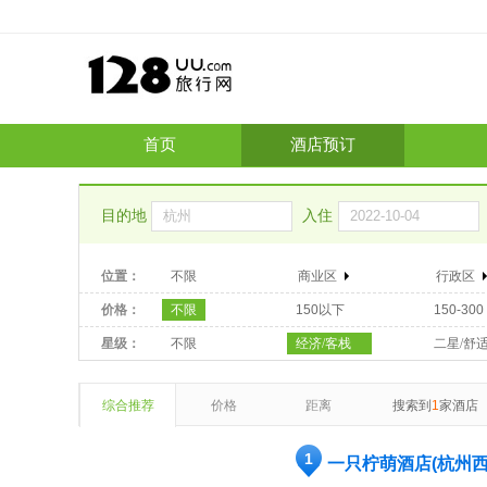
首页
酒店预订
目的地
入住
位置：
不限
商业区
行政区
价格：
不限
150以下
150-300
星级：
不限
经济/客栈
二星/舒
综合推荐
价格
距离
搜索到
1
家酒店
1
一只柠萌酒店(杭州西