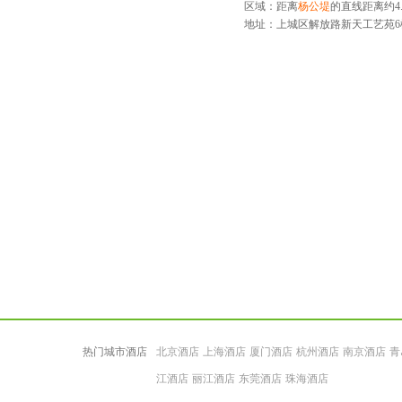
区域：距离
杨公堤
的直线距离约4.
地址：
上城区解放路新天工艺苑6
热门城市酒店
北京酒店
上海酒店
厦门酒店
杭州酒店
南京酒店
青
江酒店
丽江酒店
东莞酒店
珠海酒店