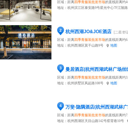
区域：距离
四季青服装批发市场
的直线距离约4
地址：
杭州滨江区泰安路9号星光中心7F江陵
2
杭州西湖JO&JOE酒店
[二星/舒
区域：距离
四季青服装批发市场
的直线距离约6.
地址：
杭州西湖区莫干山路9号
地图
3
曼居酒店(杭州西湖武林广场丝
区域：距离
四季青服装批发市场
的直线距离约3.
地址：
杭州拱墅区凤起路108号
地图
4
万斐·隐隅酒店(杭州西湖武林广
区域：距离
四季青服装批发市场
的直线距离约7.
地址：
杭州西湖区天目山路142号窑背巷10号