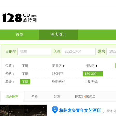
首页
酒店预订
目的地
入住
退房
位置：
不限
商业区
行政区
价格：
不限
150以下
150-300
星级：
不限
经济/客栈
二星/舒适
综合推荐
价格
距离
搜索到
4
家酒店
1
杭州麦尖青年文艺酒店
[三星/舒适