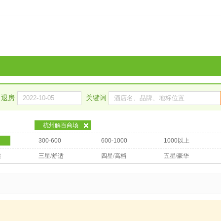
退房
关键词
杭州解百商场
300-600
600-1000
1000以上
适
三星/舒适
四星/高档
五星/豪华