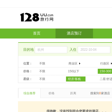
首页
酒店预订
目的地
入住
位置：
不限
商业区
行政区
价格：
不限
150以下
150-300
星级：
不限
经济/客栈
二星/舒
综合推荐
价格
距离
搜索到
0
家酒店
很抱歉，没有找到符合您要求的酒店。。。