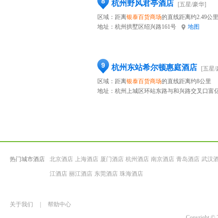
8
杭州野风君亭酒店
[五星/豪华]
区域：距离
银泰百货商场
的直线距离约2.49公
地址：
杭州拱墅区绍兴路161号
地图
9
杭州东站希尔顿惠庭酒店
[五星/
区域：距离
银泰百货商场
的直线距离约8公里
地址：
杭州上城区环站东路与和兴路交叉口富亿
热门城市酒店
北京酒店
上海酒店
厦门酒店
杭州酒店
南京酒店
青岛酒店
武汉
江酒店
丽江酒店
东莞酒店
珠海酒店
关于我们
|
帮助中心
Copyrigh