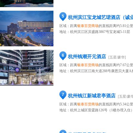
5
杭州滨江宝龙城艺珺酒店（诚
区域：距离
银泰百货商场
的直线距离约5.81公
地址：
杭州滨江区滨盛路3867号宝龙城5-11层
6
杭州钱潮开元酒店
[五星/豪华]
区域：距离
银泰百货商场
的直线距离约7.67公
地址：
杭州滨江区江南大道288号康恩贝大厦A
7
杭州钱江新城君亭酒店
[五星/豪华
区域：距离
银泰百货商场
的直线距离约5.34公
地址：
杭州上城区雷霆路126号（1楼办理入住