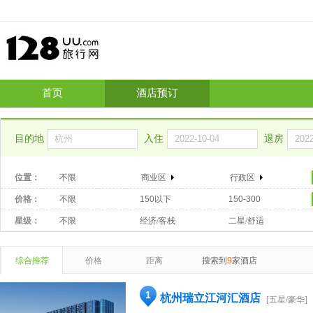
首页
酒店预订
目的地
入住
退房
位置：
不限
商业区
行政区
价格：
不限
150以下
150-300
星级：
不限
经济/客栈
二星/舒适
综合推荐
价格
距离
搜索到
9
家酒店
1
杭州瑞立江河汇酒店
[五星/豪华]