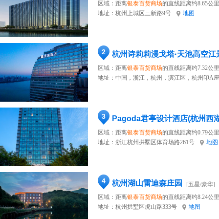
区域：距离
银泰百货商场
的直线距离约8.65公
地址：
杭州上城区三新路9号
地图
2
杭州诗莉莉漫戈塔·天池高空江
区域：距离
银泰百货商场
的直线距离约7.32公
地址：
中国，浙江，杭州，滨江区，杭州印A座
3
Pagoda君亭设计酒店(杭州西
区域：距离
银泰百货商场
的直线距离约0.79公
地址：
浙江杭州拱墅区体育场路261号
地图
4
杭州湖山雷迪森庄园
[五星/豪华]
区域：距离
银泰百货商场
的直线距离约8.24公
地址：
杭州拱墅区虎山路333号
地图